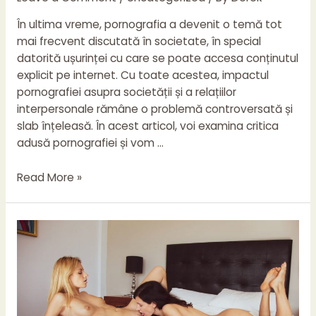
În ultima vreme, pornografia a devenit o temă tot
mai frecvent discutată în societate, în special
datorită ușurinței cu care se poate accesa conținutul
explicit pe internet. Cu toate acestea, impactul
pornografiei asupra societății și a relațiilor
interpersonale rămâne o problemă controversată și
slab înțeleasă. În acest articol, voi examina critica
adusă pornografiei și vom …
Pornografie
Read More »
și
impactul
ei
asupra
societății
–
o
perspectivă