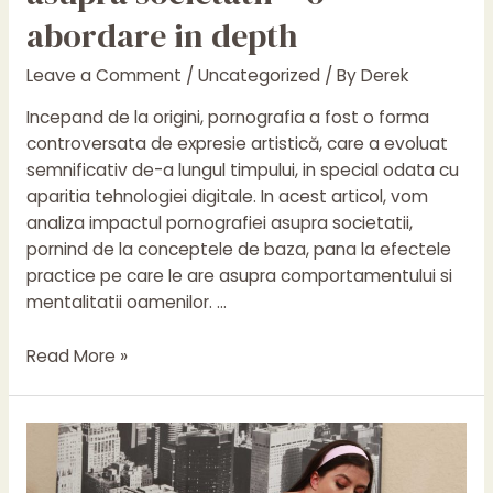
abordare in depth
Leave a Comment
/
Uncategorized
/ By
Derek
Incepand de la origini, pornografia a fost o forma
controversata de expresie artistică, care a evoluat
semnificativ de-a lungul timpului, in special odata cu
aparitia tehnologiei digitale. In acest articol, vom
analiza impactul pornografiei asupra societatii,
pornind de la conceptele de baza, pana la efectele
practice pe care le are asupra comportamentului si
mentalitatii oamenilor. …
Pornografia
Read More »
si
impactul
ei
asupra
societatii