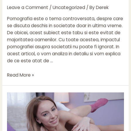
Leave a Comment
/
Uncategorized
/ By
Derek
Pornografia este o tema controversata, despre care
se discuta deschis in societate doar in ultima vreme.
De obicei, acest subiect este tabu si este evitat de
majoritatea oamenilor. Cu toate acestea, impactul
pornografiei asupra societatii nu poate fi ignorat. In
acest articol, o vom analiza in detaliu si vom explica
de ce este atat de …
Pornografia
Read More »
si
impactul
ei
asupra
societatii
–
o
privire