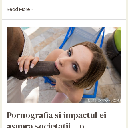
Pornografia
Read More »
si
impactul
ei
asupra
societatii:
o
privire
de
aproape
Pornografia si impactul ei
asupra societatii – o