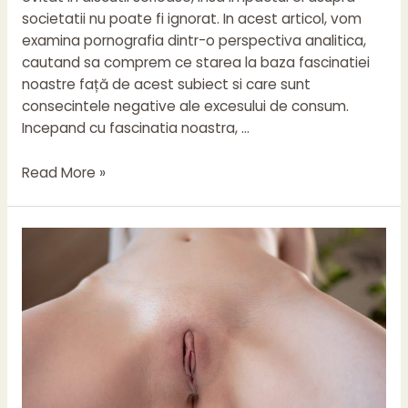
societatii nu poate fi ignorat. In acest articol, vom
examina pornografia dintr-o perspectiva analitica,
cautand sa comprem ce starea la baza fascinatiei
noastre față de acest subiect si care sunt
consecintele negative ale excesului de consum.
Incepand cu fascinatia noastra, …
Pornografia
Read More »
si
impactul
ei
asupra
societatii
–
o
perspectiva
de
analizare