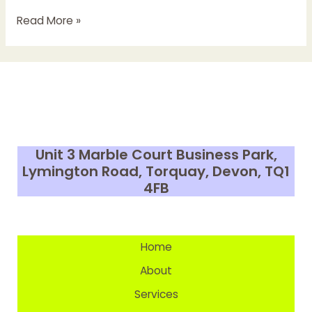
Pornografia
Read More »
si
impactul
ei
asupra
societatii
–
o
Unit 3 Marble Court Business Park,
analiza
Lymington Road, Torquay, Devon,
TQ1
4FB
Home
About
Services