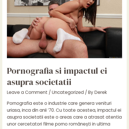
–
o
abordare
in
depth
Pornografia si impactul ei
asupra societatii
Leave a Comment
/
Uncategorized
/ By
Derek
Pornografia este o industrie care genera venituri
uriasa, inca din anii ’70. Cu toate acestea, impactul ei
asupra societatii este o areas care a atrasat atentia
unor cercetatori filme porno românești in ultima