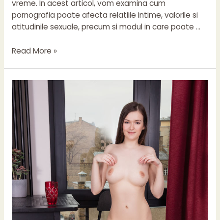
vreme. In acest articol, vom examina cum
pornografia poate afecta relatiile intime, valorile si
atitudinile sexuale, precum si modul in care poate …
Pornografia
Read More »
si
impactul
ei
asupra
societatii