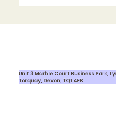
Unit 3 Marble Court Business Park, 
Torquay, Devon,
TQ1 4FB