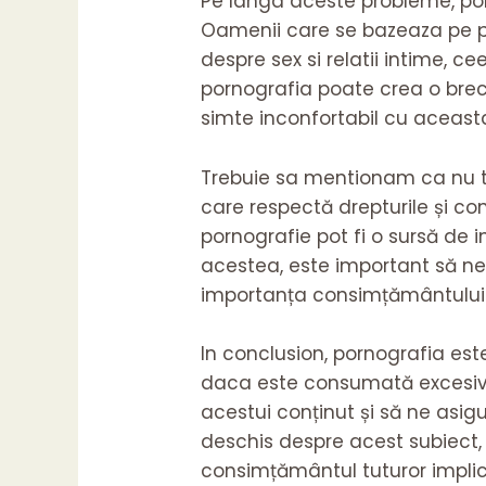
Pe langa aceste probleme, por
Oamenii care se bazeaza pe po
despre sex si relatii intime, ce
pornografia poate crea o brech
simte inconfortabil cu aceast
Trebuie sa mentionam ca nu to
care respectă drepturile și co
pornografie pot fi o sursă de in
acestea, este important să n
importanța consimțământului și 
In conclusion, pornografia es
daca este consumată excesiv s
acestui conținut și să ne as
deschis despre acest subiect, 
consimțământul tuturor implica