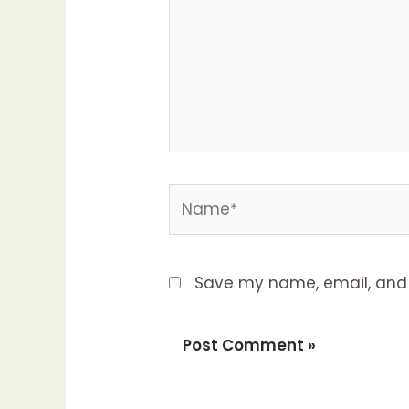
Name*
Save my name, email, and w