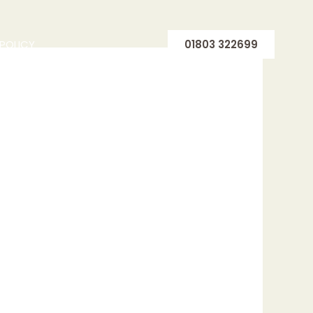
POLICY
01803 322699