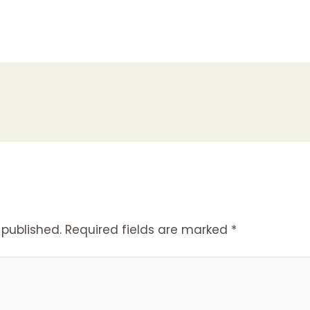
 published.
Required fields are marked
*