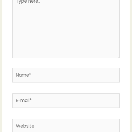
here..
Name*
E-
mail*
Website