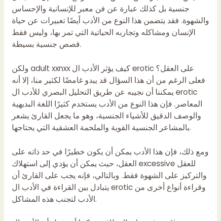
جنسية بل كذلك عبارة عن فن معبر للإنسانية والإحساس
والشهوة. فقد يتضمن هذا النوع من الأدب أيضًا تعبيرات عن حياة
الإنسان ومشاكله وتجاربه الحياتية التي تمر بها، وليس فقط
قصص جنسية بسيطة.
كيف يؤثر الأدب ال erotic على العقل؟
adult xxnxx
ولكن
فعلى الرغم من أن هذا السؤال قد يبدو غامضًا لكثير منا، إلا أنه
يمكننا أن نجيبه عن طريق التحليل البصري للأدب ال erotic
المعاصر. فإن هذا النوع من الأدب يستخدم كثيرًا اللغة البديهية
والوصف الدقيق للأشياء الجنسية، وهو ما يجعل القارئ يشعر
بالمشاعر الجنسية القوية والملحمة العشقية التي يحتاجها.
ومع ذلك، فإن هذا الأدب يمكن أن يكون خطيرًا في حد ذاته على
العقل، حيث يمكن أن يؤدي إلى استهلاك excessive للعقل
والتركيز على الشهوة فقط. وبالتالي، فإنه يجب على القارئ أن
يتبادل بين القراءة في الأدب ال erotic وقراءة أنواع أخرى من
الأدب لتجنب هذه المشاكل.