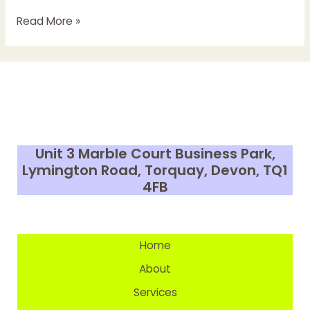
الروايات
Read More »
الجنسية
على
النت:
فن
أو
ت
taboo?
Unit 3 Marble Court Business Park,
Lymington Road, Torquay, Devon,
TQ1
4FB
Home
About
Services