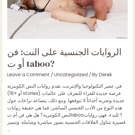
الروايات الجنسية على النت: فن
أو ت taboo?
Leave a Comment
/
Uncategorized
/ By
Derek
في عصر التكنولوجيا والإنترنت، تقدم روايات النص الكويترية
(أو +18 stories) فرصة جديدة للقراء للتعرف على عالمات
جديدة وتجربة أحداثاً لا تتوقعها. ومع ذلك، يتصاعد نزاعات حول
هذه النوع من الأدب الجنسي المباشر، فما هي حقيقة روايات
النص الكويترية؟ هل هي فن أم تaboo؟ للبدء، فهي روايات
قصيرة تتناول العلاقات الجنسية بصور مباشرة وشاملة. وتتميز
…