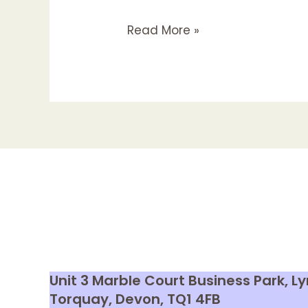
A
Read More »
Exploração
da
Sexualidade
na
Literatura:
Um
Olhar
sobre
as
Histórias
Eróticas
Unit 3 Marble Court Business Park, 
Torquay, Devon,
TQ1 4FB