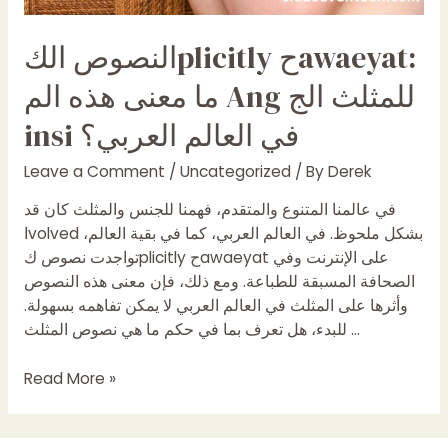
النصوص الكplicitly حawaeyat:
ما معنى هذه الم Ang للمثلث الج
insi في العالم العربي؟
Leave a Comment
/
Uncategorized
/ By
Derek
في عالمنا المتنوع والمتقدم، فهمنا للجنس والمثلث كان قد
اvolved بشكل ملحوظ. في العالم العربي، كما في بقية العالم،
تواجدت نصوص كplicitly حawaeyat على الإنترنت وفي
الصحافة المسبقة للطباعة. ومع ذلك، فإن معنى هذه النصوص
وأثرها على المثلث في العالم العربي لا يمكن تفاهمه بسهولة.
للبدء، هل تعرف بما في حكم ما هي نصوص المثلث …
النصوص
Read More »
الكplicitly
حawaeyat: