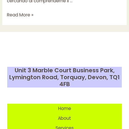
cercando di comprenderne il …
L’Eros
Read More »
nella
Letteratura:
Storie
Erotiche
e
il
Fascino
Unit 3 Marble Court Business Park,
della
Lymington Road, Torquay, Devon,
TQ1
Parola
4FB
Home
About
Services