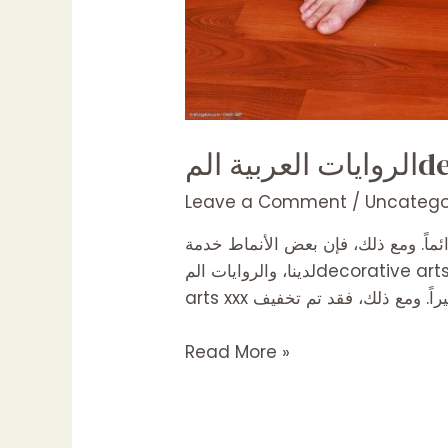
Leave a Comment
/
Uncatego
 بسرعة ودائماً. ومع ذلك، فإن بعض الأنماط خدمة
لدينا، والروايات المdecorative arts xxx للنساء هي على استعداد للتحدي مع الزمن. حتى قبل قرن ونصف، كانت الروايات المdecorative
الروايات
Read More »
العربية
المdecorative
arts