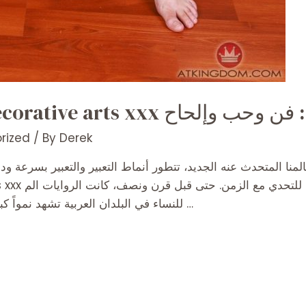
الروايات العربية المdecorative arts xxx لحاح
rized
/ By
Derek
في عالمنا المتحدث عنه الجديد، تتطور أنماط التعبير والتعبير xnxx  لا تتوفر سوى
arts xxx للنساء في البلدان العربية تشهد نمواً كبيراً. ومع ذلك، فقد تم تخفيف …