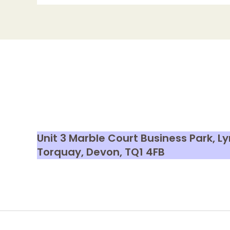
xxx
للنساء:
فن
وحب
وإلحاح
Unit 3 Marble Court Business Park, 
Torquay, Devon,
TQ1 4FB