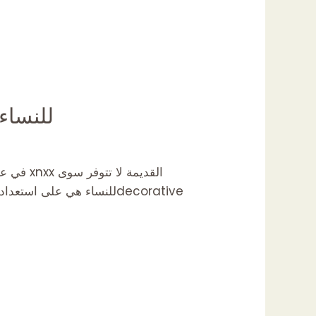
للنساء: فن وحب وإ
القديمة