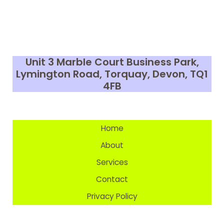
arts
xxx
للنساء:
فن
وحب
Unit 3 Marble Court Business Park,
وإلحاح
Lymington Road, Torquay, Devon,
TQ1
4FB
Home
About
Services
Contact
Privacy Policy