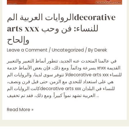
الروايات العربية المdecorative
arts xxx للنساء: فن وحب
وإلحاح
Leave a Comment
/
Uncategorized
/ By
Derek
في عالمنا المتحدث عنه الجديد، تتطور أنماط التعبير والتعبير
بسرعة ودائماً. ومع ذلك، فإن بعض الأنماط خدمة xnxx القديمة
لا تتوفر سوى لدينا، والروايات المdecorative arts xxx للنساء
هي على استعداد للتحدي مع الزمن. حتى قبل قرن ونصف،
كانت الروايات المdecorative arts xxx للنساء في البلدان
العربية تشهد نمواً كبيراً. ومع ذلك، فقد تم تخفيف …
الروايات
Read More »
العربية
المdecorative