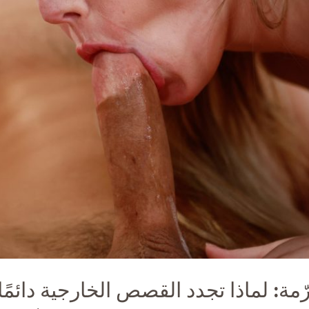
ّمة: لماذا تجدد القصص الخارجية دائمً