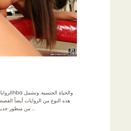
الروايات
هذه النوع من الروايات أيضاً القصص
من منظور جديد، ونبحث في أهميتها كفن وكتابة وكشف عن المشاعر. ما هي الروايات العاطفية؟ الروايات العاطفية هي …