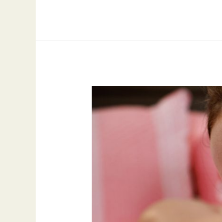
العاطفية:
فن
وتعبير
واستثمار
في
الإحساس