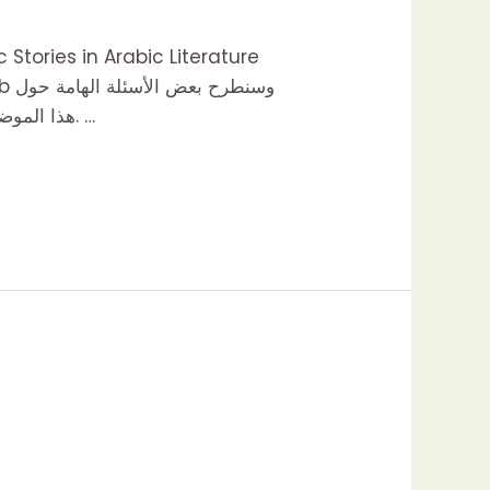
هذا الموضوع الحصري. ما هي القصص الإروائية؟ تعني القصص الإروائية قصصًا تحتوي على محتوى جنسي وإروائي. …