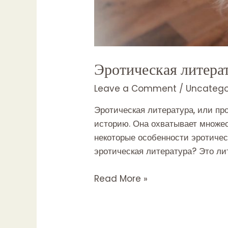
Эротическая литера
Leave a Comment
/
Uncatego
Эротическая литература, или пр
историю. Она охватывает множес
некоторые особенности эротичес
эротическая литература? Это ли
Эротическая
Read More »
литература:
от
классики